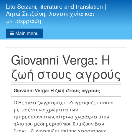
Lito Seizani, literature and translation |
Λητώ Σεϊζάνη, λογοτεχνία και
μετάφραση
Main menu
Giovanni Verga: Η
ζωή στους αγρούς
Giovanni Verga: Η ζωή στους αγρούς
O Βέργκα ζωγραφίζει. Ζωγραφίζει τοπία
με τα έντονα χρώματα των
ιμπρεσσιονιστών, κίτρινα χωράφια στον
ήλιο του μεσημεριού που θυμίζουν Βαν
Γκογκ. Ζωγραφίζει επίσης χαρακτήρες