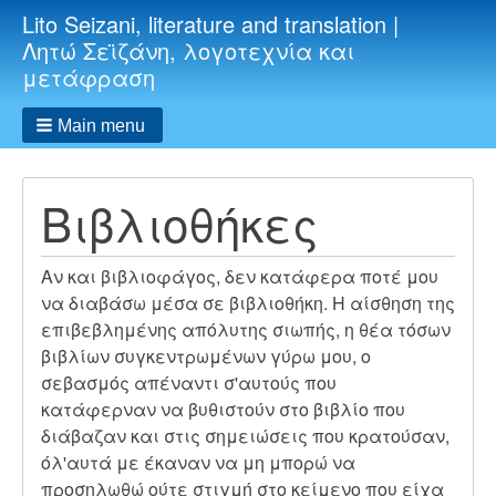
Lito Seizani, literature and translation |
Λητώ Σεϊζάνη, λογοτεχνία και
μετάφραση
Main menu
Βιβλιοθήκες
Αν και βιβλιοφάγος, δεν κατάφερα ποτέ μου
να διαβάσω μέσα σε βιβλιοθήκη. Η αίσθηση της
επιβεβλημένης απόλυτης σιωπής, η θέα τόσων
βιβλίων συγκεντρωμένων γύρω μου, ο
σεβασμός απέναντι σ'αυτούς που
κατάφερναν να βυθιστούν στο βιβλίο που
διάβαζαν και στις σημειώσεις που κρατούσαν,
όλ'αυτά με έκαναν να μη μπορώ να
προσηλωθώ ούτε στιγμή στο κείμενο που είχα