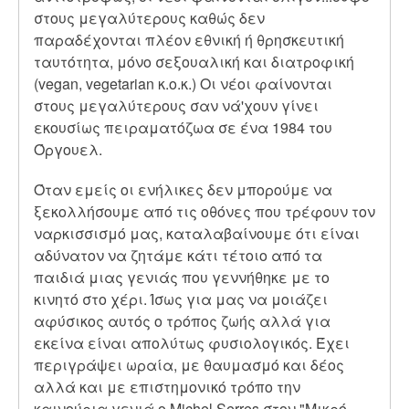
στους μεγαλύτερους καθώς δεν
παραδέχονται πλέον εθνική ή θρησκευτική
ταυτότητα, μόνο σεξουαλική και διατροφική
(vegan, vegetarian κ.ο.κ.) Οι νέοι φαίνονται
στους μεγαλύτερους σαν νά'χουν γίνει
εκουσίως πειραματόζωα σε ένα 1984 του
Όργουελ.
Όταν εμείς οι ενήλικες δεν μπορούμε να
ξεκολλήσουμε από τις οθόνες που τρέφουν τον
ναρκισσισμό μας, καταλαβαίνουμε ότι είναι
αδύνατον να ζητάμε κάτι τέτοιο από τα
παιδιά μιας γενιάς που γεννήθηκε με το
κινητό στο χέρι. Ίσως για μας να μοιάζει
αφύσικος αυτός ο τρόπος ζωής αλλά για
εκείνα είναι απολύτως φυσιολογικός. Έχει
περιγράψει ωραία, με θαυμασμό και δέος
αλλά και με επιστημονικό τρόπο την
καινούρια γενιά ο Michel Serres στον "Μικρό