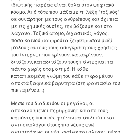
ιδιωτικής παρέας είναι θολά στον ψηφιακό
κόσμο. Από τότε που μάθαμε τη λέξη "τοξικός"
σε συνάρτηση με τους ανθρώπους και όχι πια
με τις χημικές ουσίες, την βάζουμε και στα
λάχανα. Τοξικό άτομο, διχαστικός λόγος,
πόσα καινούρια φρούτα ξεφύτρωσαν μαζί
μ'όλους αυτούς τους ασυγκράτητους χρήστες
του ίντερνετ που κρίνουν, κατακρίνουν,
δικάζουν, καταδικάζουν τους πάντες και τα
πάντα χωρίς σταματημό. Η κάθε
καταπιεσμένη γνώμη του κάθε πικραμένου
αποκτά ξαφνικά βαρύτητα (στη φαντασία του
πικραμένου...)
Μέσω του διαδικτύου οι μεγάλοι, οι
αποκαλούμενοι περιφρονητικά από τους
κατιόντες boomers, φαίνονται άπληστοι και
αντι-οικολόγοι στους πιο νέους ενώ,
αντιστρόφως, οι νέοι φαίνονται ολίγον...ούφο