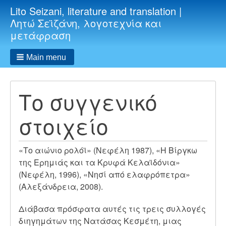
Lito Seizani, literature and translation |
Λητώ Σεϊζάνη, λογοτεχνία και
μετάφραση
Main menu
Το συγγενικό
στοιχείο
«Το αιώνιο ρολόϊ» (Νεφέλη 1987), «Η Βίργκω
της Ερημιάς και τα Κρυφά Κελαϊδόνια»
(Νεφέλη, 1996), «Νησί από ελαφρόπετρα»
(Αλεξάνδρεια, 2008).
Διάβασα πρόσφατα αυτές τις τρεις συλλογές
διηγημάτων της Νατάσας Κεσμέτη, μιας