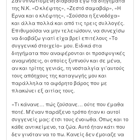
Σαν υπνωτισμένη διάβασα εγώ τα διηγήματα
της Ν.Κ. «Ο κλέφτης», «Ζεστό σαμαβάρ», «Η
Έρνα και ο κλέφτης», «Σούσσα η ξενοδόχα»
και άλλα πολλά και από τις τρεις συλλογές.
Επιθυμούσα να μην τελειώσουν, να συνεχίσω
να διαβάζω γιατί είχα βρεί επιτέλους «Το
συγγενικό στοιχείο» μου. Ειδικά στα
διηγήματα που αναφέρονται οι προσφυγικές
αναμνήσεις, οι οποίες ξυπνούν και σε μένα,
αν και τρίτης γενιάς, τη νοσταλγία γι’αυτούς
τους απόηχους της καταγωγής μου και
παράλληλα το αφόρητο βάρος που με
πλακώνει εξ αιτίας τους.
«Τι κάνανε… πώς ζούσανε… ούτε που έμαθα
ποτέ. Μ’έναν παράξενο τρόπο ήταν κι αυτοί
συγγενείς μας: έτσι τους ένοιωθα. Όπως και το
κάθε αντικείμενο, τα ζώα. Αυτό ήταν κάτι που
δεν γινόταν να το πω. Κανείς δεν έμοιαζε να