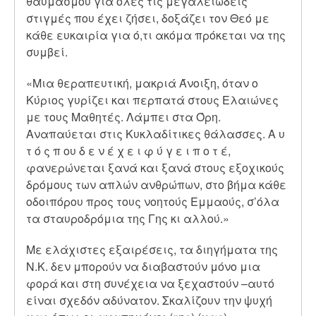
θαυμασμού για όλες τις μεγαλειώδεις
στιγμές που έχει ζήσει, δοξάζει τον Θεό με
κάθε ευκαιρία για ό,τι ακόμα πρόκεται να της
συμβεί.
«Μια θεραπευτική, μακριά Άνοιξη, όταν ο
Κύριος γυρίζει και περπατά στους Ελαιώνες
με τους Μαθητές. Λάμπει στα Όρη.
Αναπαύεται στις Κυκλαδίτικες θάλασσες. Α υ
τ ό ς π ου δ ε ν έ χ ε ι φ ύ γ ε ι π ο τ έ,
φανερώνεται ξανά και ξανά στους εξοχικούς
δρόμους των απλών ανθρώπων, στο βήμα κάθε
οδοιπόρου προς τους νοητούς Εμμαούς, σ’όλα
τα σταυροδρόμια της Γης κι αλλού.»
Με ελάχιστες εξαιρέσεις, τα διηγήματα της
Ν.Κ. δεν μπορούν να διαβαστούν μόνο μια
φορά και στη συνέχεια να ξεχαστούν –αυτό
είναι σχεδόν αδύνατον. Σκαλίζουν την ψυχή