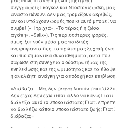
μας όπως οι αγαπημένοι (της) (μας)
συγγραφείς Γκόγκολ και Ντοστογιέφσκη, μας
αναστατώνουν. Δεν μας τρομάζουν ακριβώς,
αν και υπάρχουν φορές που κι αυτό μπορεί να
συμβεί («Η τριχιά», «Το τέρας ή η ζώσα
αγάπη», «Salix»). Τις περισσότερες φορές,
όμως, ξυπνούν μέσα μας παιδικές
ονειροφαντασίες, τα πρώτα μας ξεχασμένα
και πιο σημαντικά συναισθήματα, αυτά που
σάρωσε στη συνέχεια ο οδοστρωτήρας της
ενηλικίωσης και της ωριμότητας και τα έθαψε
η ανελέητη ανάγκη για αποδοχή και επιβίωση.
«Διάβαζα… Μα, δεν έκανα λοιπόν τίποτ’άλλο;
Δεν είχα; Δεν έχω τίποτ’άλλο να κάνω; Γιατί
διάλεξα αυτό το υποκατάστατο; Γιατί έπρεπε
να διαλέξω κάποιο υποκατάστατο ζωής; Γιατί
διάβαζα;»