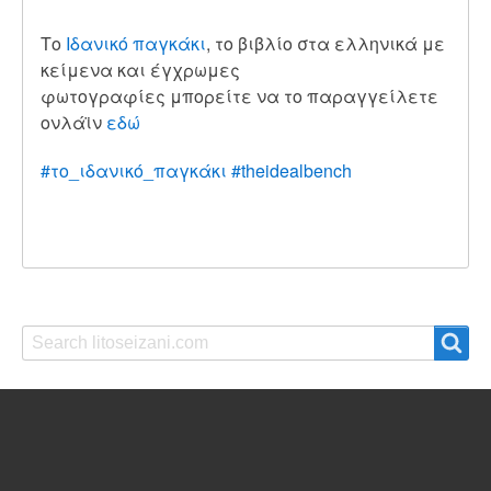
Το
Ιδανικό παγκάκι
, το βιβλίο στα ελληνικά με
κείμενα και έγ
χρωμες
φωτογραφίες μπορείτε να το παραγγείλετε
ονλάϊν
εδώ
#το_ιδανικό_παγκάκι
#theidealbench
Search
Search