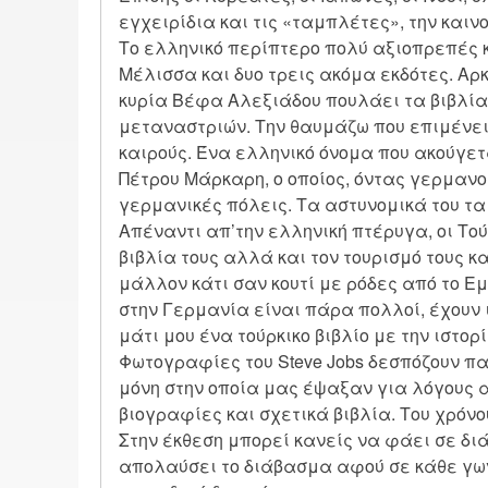
εγχειρίδια και τις «ταμπλέτες», την και
Το ελληνικό περίπτερο πολύ αξιοπρεπές κ
Μέλισσα και δυο τρεις ακόμα εκδότες. Αρκ
κυρία Βέφα Αλεξιάδου πουλάει τα βιβλία 
μεταναστριών. Την θαυμάζω που επιμένει 
καιρούς. Ένα ελληνικό όνομα που ακούγετα
Πέτρου Μάρκαρη, ο οποίος, όντας γερμανομ
γερμανικές πόλεις. Τα αστυνομικά του τα
Απέναντι απ’την ελληνική πτέρυγα, οι Το
βιβλία τους αλλά και τον τουρισμό τους κα
μάλλον κάτι σαν κουτί με ρόδες από το Εμ
στην Γερμανία είναι πάρα πολλοί, έχουν 
μάτι μου ένα τούρκικο βιβλίο με την ιστορ
Φωτογραφίες του Steve Jobs δεσπόζουν πα
μόνη στην οποία μας έψαξαν για λόγους 
βιογραφίες και σχετικά βιβλία. Του χρόνου θ
Στην έκθεση μπορεί κανείς να φάει σε διά
απολαύσει το διάβασμα αφού σε κάθε γω