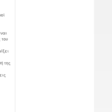
νοί
ίναι
 του
αίξει
σή της
εις
!