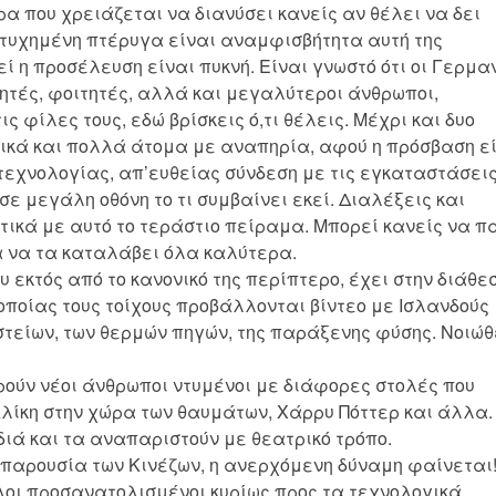
τρα που χρειάζεται να διανύσει κανείς αν θέλει να δει
πιτυχημένη πτέρυγα είναι αναμφισβήτητα αυτή της
ί η προσέλευση είναι πυκνή. Είναι γνωστό ότι οι Γερμα
ητές, φοιτητές, αλλά και μεγαλύτεροι άνθρωποι,
ις φίλες τους, εδώ βρίσκεις ό,τι θέλεις. Μέχρι και δυο
σικά και πολλά άτομα με αναπηρία, αφού η πρόσβαση ε
 τεχνολογίας, απ’ευθείας σύνδεση με τις εγκαταστάσεις
ε μεγάλη οθόνη το τι συμβαίνει εκεί. Διαλέξεις και
τικά με αυτό το τεράστιο πείραμα. Μπορεί κανείς να π
α να τα καταλάβει όλα καλύτερα.
 εκτός από το κανονικό της περίπτερο, έχει στην διάθε
 οποίας τους τοίχους προβάλλονται βίντεο με Ισλανδούς
τείων, των θερμών πηγών, της παράξενης φύσης. Νοιώθ
ρούν νέοι άνθρωποι ντυμένοι με διάφορες στολές που
λίκη στην χώρα των θαυμάτων, Χάρρυ Πόττερ και άλλα.
ά και τα αναπαριστούν με θεατρικό τρόπο.
 παρουσία των Κινέζων, η ανερχόμενη δύναμη φαίνεται
, όλοι προσανατολισμένοι κυρίως προς τα τεχνολογικά