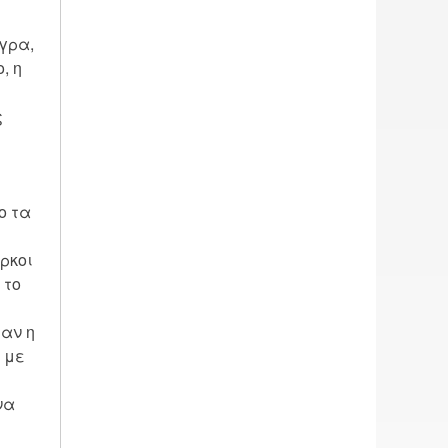
γρα,
, η
ς
ο τα
ρκοι
 το
ταν η
 με
να