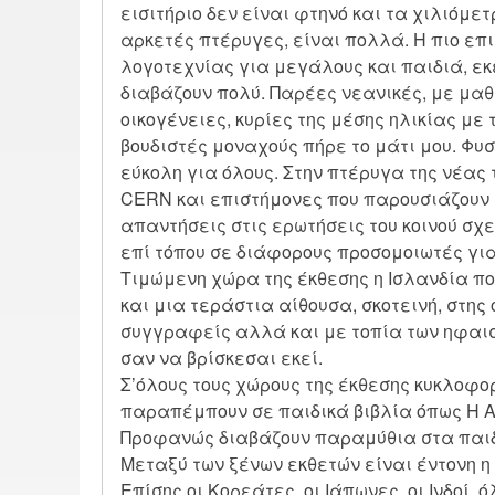
εισιτήριο δεν είναι φτηνό και τα χιλιόμε
αρκετές πτέρυγες, είναι πολλά. Η πιο ε
λογοτεχνίας για μεγάλους και παιδιά, εκε
διαβάζουν πολύ. Παρέες νεανικές, με μαθ
οικογένειες, κυρίες της μέσης ηλικίας με τ
βουδιστές μοναχούς πήρε το μάτι μου. Φυ
εύκολη για όλους. Στην πτέρυγα της νέας
CERN και επιστήμονες που παρουσιάζουν σ
απαντήσεις στις ερωτήσεις του κοινού σχε
επί τόπου σε διάφορους προσομοιωτές γι
Τιμώμενη χώρα της έκθεσης η Ισλανδία που
και μια τεράστια αίθουσα, σκοτεινή, στης
συγγραφείς αλλά και με τοπία των ηφαισ
σαν να βρίσκεσαι εκεί.
Σ’όλους τους χώρους της έκθεσης κυκλοφο
παραπέμπουν σε παιδικά βιβλία όπως Η Α
Προφανώς διαβάζουν παραμύθια στα παιδι
Μεταξύ των ξένων εκθετών είναι έντονη η
Επίσης οι Κορεάτες, οι Ιάπωνες, οι Ινδοί