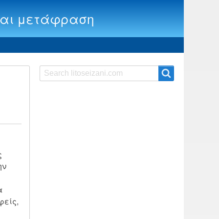
ία και μετάφραση
Search
Search
ς
ην
α
φείς,