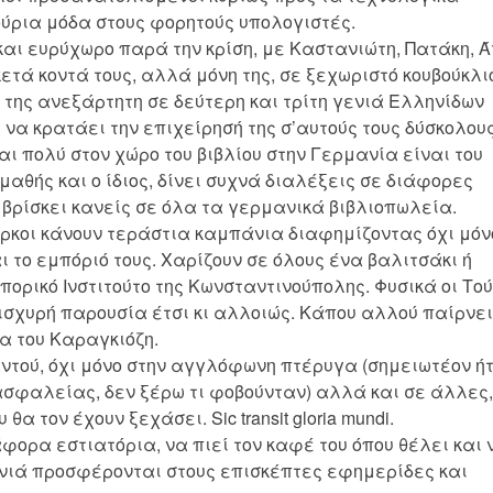
νούρια μόδα στους φορητούς υπολογιστές.
αι ευρύχωρο παρά την κρίση, με Καστανιώτη, Πατάκη, Ά
ετά κοντά τους, αλλά μόνη της, σε ξεχωριστό κουβούκλιο
της ανεξάρτητη σε δεύτερη και τρίτη γενιά Ελληνίδων
να κρατάει την επιχείρησή της σ’αυτούς τους δύσκολου
ι πολύ στον χώρο του βιβλίου στην Γερμανία είναι του
αθής και ο ίδιος, δίνει συχνά διαλέξεις σε διάφορες
 βρίσκει κανείς σε όλα τα γερμανικά βιβλιοπωλεία.
ύρκοι κάνουν τεράστια καμπάνια διαφημίζοντας όχι μόν
ι το εμπόριό τους. Χαρίζουν σε όλους ένα βαλιτσάκι ή
πορικό Ινστιτούτο της Κωνσταντινούπολης. Φυσικά οι Τού
ισχυρή παρουσία έτσι κι αλλοιώς. Κάπου αλλού παίρνει
ία του Καραγκιόζη.
ντού, όχι μόνο στην αγγλόφωνη πτέρυγα (σημειωτέον ή
ασφαλείας, δεν ξέρω τι φοβούνταν) αλλά και σε άλλες,
α τον έχουν ξεχάσει. Sic transit gloria mundi.
φορα εστιατόρια, να πιεί τον καφέ του όπου θέλει και 
νιά προσφέρονται στους επισκέπτες εφημερίδες και